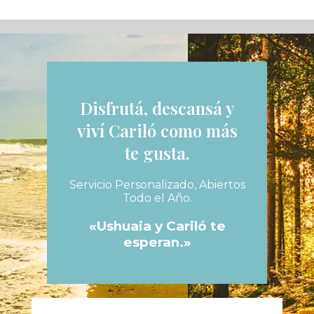
Disfrutá, descansá y
viví Cariló como más
te gusta.
Servicio Personalizado, Abiertos
Todo el Año.
«Ushuaia y Cariló te
esperan.»