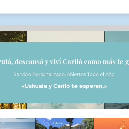
rutá, descansá y viví Cariló como más te g
Servicio Personalizado, Abiertos Todo el Año.
«Ushuaia y Cariló te esperan.»