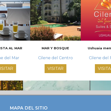
ISTA AL MAR
MAR Y BOSQUE
Ushuaia me
ne del Mar
Cilene del Centro
Cilene del
ISITAR
VISITAR
VISIT
MAPA DEL SITIO