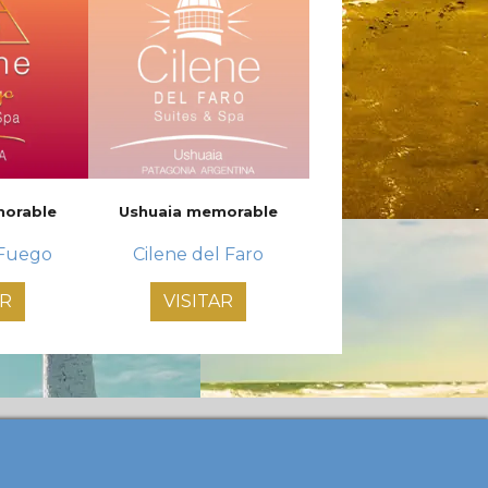
morable
Ushuaia memorable
 Fuego
Cilene del Faro
AR
VISITAR