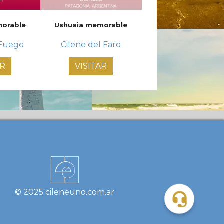
morable
Ushuaia memorable
 Fuego
Cilene del Faro
AR
VISITAR
© 2025 cileneuno.com.ar