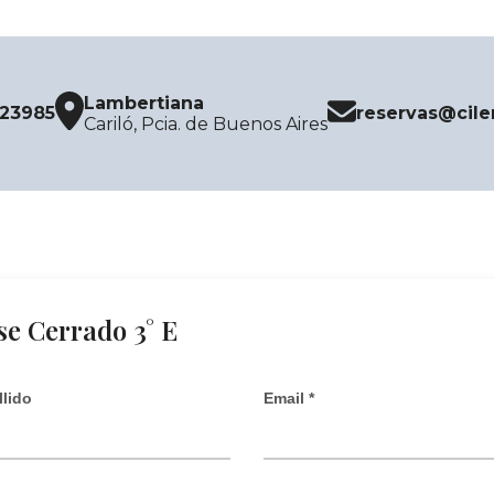
Lambertiana
523985
reservas@cile
Cariló, Pcia. de Buenos Aires
se Cerrado 3° E
lido
Email *