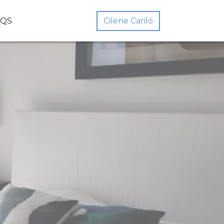
Cilene Cariló
AQS