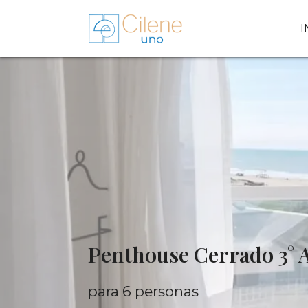
I
Penthouse Cerrado 3° 
para 6 personas