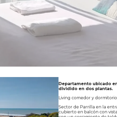
Departamento ubicado en e
dividido en dos plantas.
Living comedor y dormitorio 
Sector de Parrilla en la e
cubierto en balcón con vista 
con un cerramiento de told