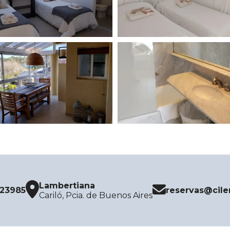
Lambertiana
523985
reservas@cile
Cariló, Pcia. de Buenos Aires