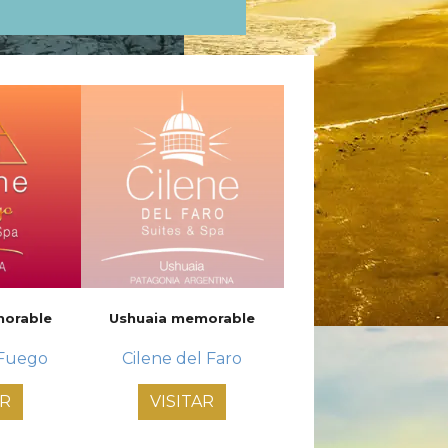
morable
Ushuaia memorable
 Fuego
Cilene del Faro
AR
VISITAR